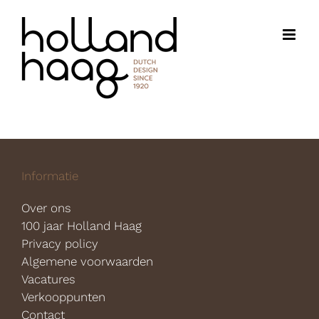
Ga
naar
inhoud
Informatie
Over ons
100 jaar Holland Haag
Privacy policy
Algemene voorwaarden
Vacatures
Verkooppunten
Contact