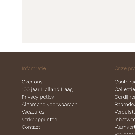
Informatie
Onze pr
Over ons
Confecti
100 jaar Holland Haag
Collecti
Privacy policy
Gordijne
Algemene voorwaarden
Raamdec
Vacatures
Verduist
Verkooppunten
Inbetwe
Contact
Vlamver
Projecte