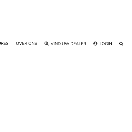
URES
OVER ONS
VIND UW DEALER
LOGIN