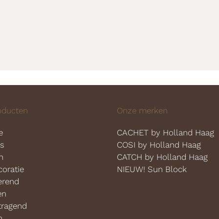
oducten
Onze merken
e
CACHET by Holland Haag
es
COSI by Holland Haag
n
CATCH by Holland Haag
oratie
NIEUW! Sun Block
erend
en
tragend
n