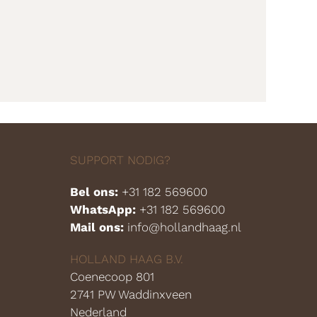
SUPPORT NODIG?
Bel ons:
+31 182 569600
WhatsApp:
+31 182 569600
Mail ons:
info@hollandhaag.nl
HOLLAND HAAG B.V.
Coenecoop 801
2741 PW Waddinxveen
Nederland