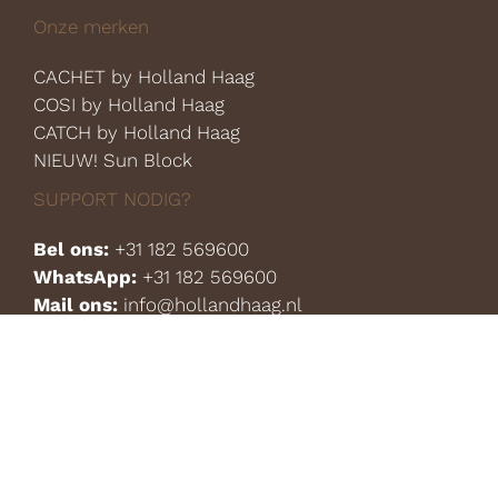
Onze merken
CACHET by Holland Haag
COSI by Holland Haag
CATCH by Holland Haag
NIEUW! Sun Block
SUPPORT NODIG?
Bel ons:
+31 182 569600
WhatsApp:
+31 182 569600
Mail ons:
info@hollandhaag.nl
HOLLAND HAAG B.V.
Coenecoop 801
2741 PW Waddinxveen
Nederland