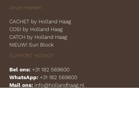
Onze merken
CACHET by Holland Haag
COSI by Holland Haag
CATCH by Holland Haag
NIEUW! Sun Block
SUPPORT NODIG?
Bel ons:
+31 182 569600
WhatsApp:
+31 182 569600
Mail ons:
info@hollandhaag.nl
HOLLAND HAAG B.V.
Coenecoop 801
2741 PW Waddinxveen
Nederland