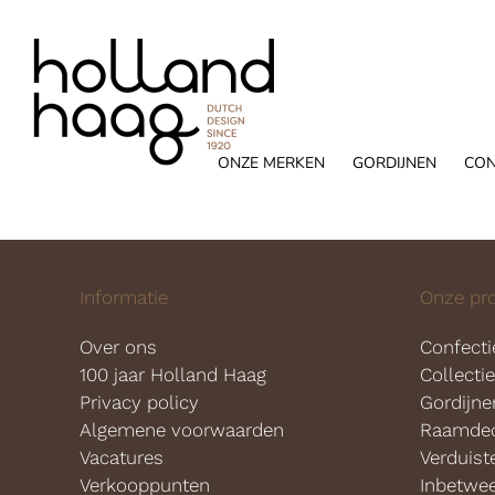
Ga
naar
inhoud
ONZE MERKEN
GORDIJNEN
CON
Informatie
Onze pr
Over ons
Confecti
100 jaar Holland Haag
Collecti
Privacy policy
Gordijne
Algemene voorwaarden
Raamdec
Vacatures
Verduist
Verkooppunten
Inbetwe