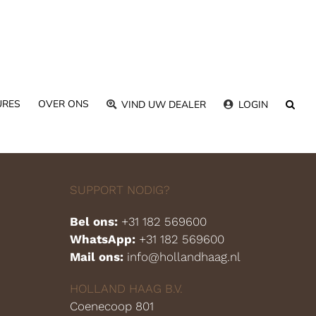
URES
OVER ONS
VIND UW DEALER
LOGIN
SUPPORT NODIG?
Bel ons:
+31 182 569600
WhatsApp:
+31 182 569600
Mail ons:
info@hollandhaag.nl
HOLLAND HAAG B.V.
Coenecoop 801