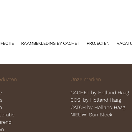
FECTIE
RAAMBEKLEDING BY CACHET
PROJECTEN
VACAT
oducten
Onze merken
e
CACHET by Holland Haag
es
COSI by Holland Haag
n
CATCH by Holland Haag
oratie
NIEUW! Sun Block
erend
en